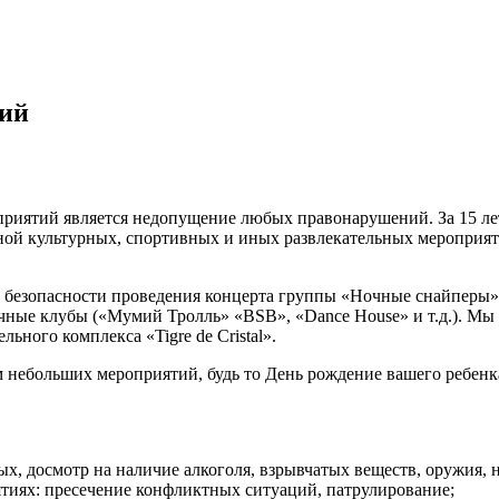
тий
риятий является недопущение любых правонарушений. За 15 лет
ной культурных, спортивных и иных развлекательных мероприят
 безопасности проведения концерта группы «Ночные снайперы» 
ночные клубы («Мумий Тролль» «BSB», «Dance House» и т.д.). М
ьного комплекса «Tigre de Cristal».
м небольших мероприятий, будь то День рождение вашего ребенк
, досмотр на наличие алкоголя, взрывчатых веществ, оружия, н
тиях: пресечение конфликтных ситуаций, патрулирование;