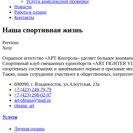
Услуги комплексной проверки
Новости
Работа в охране
Контакты
Наша спортивная жизнь
Previous
Next
Охранное агентство «АРТ-Контроль» уделяет большое внимани
Спортивный клуб смешанных единоборств «ART FIGHTER VLA
спортивных состязаниях и завоёвывают первые и призовые мес
Также, наши сотрудники участвуют в общественных, патриотич
690090, г. Владивосток, ул.Алеутская, 23а
+7 (423) 249-79-79
+7 (423) 298-02-97
art-ohrana@mail.ru
ohrana_art
Услуги
Личная охрана